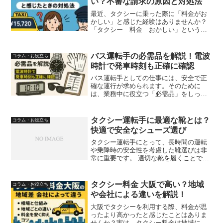
い？不審な請求の原因と対処法
最近、タクシーに乗った際に「料金がお
かしい」と感じた経験はありませんか？
「タクシー 料金 おかしい」というキ
ーワードで検索する人の多くは、通常よ
り高額な請求を受けたり、メーターの挙
動に不信感を抱いた経験があるようで
バス運転手の必需品を解説！電波
コラム・お役立ち
す。この記事では、タクシー...
時計で発車時刻も正確に確認
バス運転手としての仕事には、安全で正
確な運行が求められます。そのために
は、業務中に役立つ「必需品」をしっか
りと備えておくことが重要です。特に
「電波時計」は、バス車内の計器類と併
せて発車時刻を正確に把握するための強
タクシー運転手に最適な靴とは？
コラム・お役立ち
力なツールとして、多くの運転...
快適で安全なシューズ選び
タクシー運転手にとって、長時間の運転
や乗降時の安全性を考慮した靴選びは非
常に重要です。 適切な靴を履くことで、
運転時の疲労を軽減し、快適な業務をこ
なすことができます。 今回は、タクシー
運転手におすすめの靴の選び方や、具体
タクシー料金 大阪で高い？地域
コラム・お役立ち
的なおすすめシューズ...
や会社による違いを解説！
大阪でタクシーを利用する際、料金が思
ったより高かったと感じたことはありま
せんか？実は、タクシー料金は地域によ