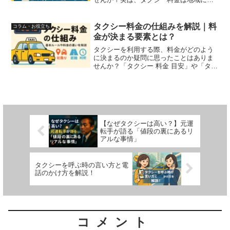
っても、利用する会社によっても異なる
ことがあります。この記事では、「タク
シー 料金 大阪」「タクシー 料金 地域
タクシー料金の仕組みを解説｜料
コラム・お役立ち
差」「タクシー 料...
金が決まる要素とは？
タクシーを利用する際、料金がどのよう
に決まるのか疑問に思ったことはありま
せんか？「タクシー 料金 目安」や「タク
シー 料金 の 仕組み」などのキーワード
で検索される方は、料金の基準や、時間
や距離、信号待ちといった状況が料金に
どう影響するか知...
【なぜタクシーは高い？】元運
転手が語る「値段の裏にあるリ
アルな事情」
タクシーを呼ぶ時の言い方と電
話のかけ方を解説！
コメント