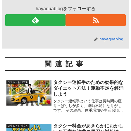
hayaquablogをフォローする
hayaquablog
関連記事
タクシー運転手のための効果的な
コラム・お役立ち
ダイエット方法！運動不足を解消
しよう
タクシー運転手という仕事は長時間の座
りっぱなしが多く、運動不足になりがち
です。 その結果、体重増加や生活習慣病
のリスクが高まることも。とはいえ、忙
しい勤務の中で運動や食事制限を続ける
のは難しいですよね。 そこで今回は、タ
タクシー料金があきらかにおかし
コラム・お役立ち
クシー運転手でも無理...