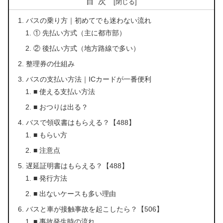
目次
バスの乗り方｜初めてでも迷わない流れ
① 先払い方式（主に都市部）
② 後払い方式（地方路線で多い）
整理券の仕組み
バスの支払い方法｜ICカードが一番便利
■ 使える支払い方法
■ おつりは出る？
バスで領収書はもらえる？【488】
■ もらい方
■ 注意点
遅延証明書はもらえる？【488】
■ 発行方法
■ 出ないケースも多い理由
バスと車が接触事故を起こしたら？【506】
■ 事故発生時の流れ