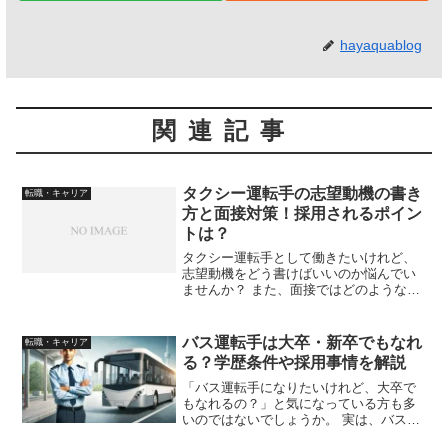
hayaquablog
関連記事
タクシー運転手の志望動機の書き
転職・キャリア
方と面接対策！採用されるポイン
トは？
タクシー運転手として働きたいけれど、
志望動機をどう書けばいいのか悩んでい
ませんか？ また、面接ではどのような質
問がされるのか、不安を感じる方も多い
でしょう。 この記事では、タクシー運転
手の志望動機の具体的な書き方と、面接
バス運転手は大卒・新卒でもなれ
転職・キャリア
でよく聞かれる質問や...
る？学歴条件や採用事情を解説
「バス運転手になりたいけれど、大卒で
もなれるの？」と気になっている方も多
いのではないでしょうか。 実は、バス運
転手は学歴よりも運転技術や適性が重視