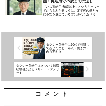
能！再雇用で75歳までの道も
「バス運転手 60歳以上」というキーワー
ドからもわかるように、定年後の働き方
に不安を感じている方は少なくありませ
ん。実は、バス運転手は60歳を過ぎても
再就職が可能で、再雇用制度を利用すれ
ば75歳まで現役で働く道もあります。こ
の記事では、60...
タクシー運転手に30代で転職し
て感じたこと｜年収・働き方・
向き不向き
タクシー運転手はきつい？転職
経験者が語るメリット・デメリ
ット
コメント