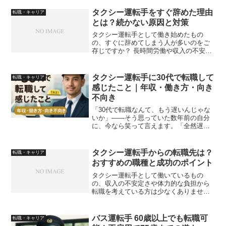
される職業であり、大卒や新卒でも目指
せる職種です。 本記事では、バス運転手
タクシー運転手をすぐ辞めた理由
転職・キャリア
の学歴条件や新卒採用...
とは？続かない原因と対策
タクシー運転手として働き始めたもの
の、すぐに辞めてしまう人が多いのをご
存じですか？ 長時間労働や収入の不安定
さ、人間関係など、続かない理由にはさ
まざまな要因があります。 この記事で
は、タクシー運転手をすぐ辞めた人たち
タクシー運転手に30代で転職して
転職・キャリア
の実際の声をもとに、その...
感じたこと｜年収・働き方・向き
不向き
「30代で転職なんて、もう遅いんじゃな
いか」――そう思っていた数年前の自分
に、今なら笑って言えます。「全然遅く
なかったぞ」と。タクシーの運転席は、
年齢も職歴もほとんど関係ない。必要な
のは、免許と健康と、少しの好奇心。そ
タクシー運転手からの転職先は？
転職・キャリア
れだけで、見える景色が...
おすすめの職種と成功のポイント
タクシー運転手として働いているもの
の、収入の不安定さや体力的な負担から
転職を考えている方は少なくありませ
ん。 実際にタクシー運転手から転職した
人はどんな仕事に就いているのでしょう
か？ 本記事では、タクシー運転手の経験
バス運転手 60歳以上でも転職可
転職・キャリア
を活かせる職種や、筆者自...