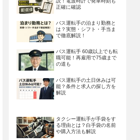
説！電波時計で発車時刻も
正確に確認
バス運転手の泊まり勤務と
は？実態・シフト・手当ま
で徹底解説！
バス運転手 60歳以上でも転
職可能！再雇用で75歳まで
の道も
バス運転手の土日休みは可
能？条件と求人の探し方を
解説
タクシー運転手が手袋をす
る理由とは？白手袋の名前
や購入方法も解説