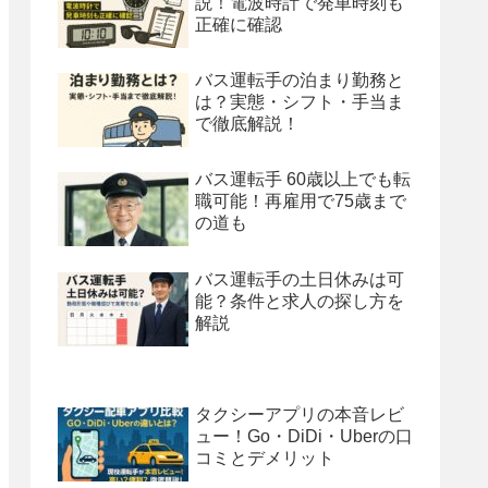
説！電波時計で発車時刻も
正確に確認
バス運転手の泊まり勤務と
は？実態・シフト・手当ま
で徹底解説！
バス運転手 60歳以上でも転
職可能！再雇用で75歳まで
の道も
バス運転手の土日休みは可
能？条件と求人の探し方を
解説
タクシーアプリの本音レビ
ュー！Go・DiDi・Uberの口
コミとデメリット