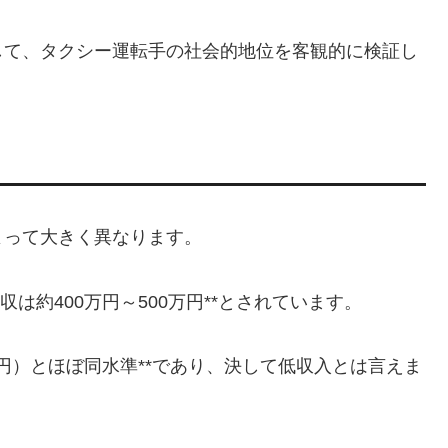
して、タクシー運転手の社会的地位を客観的に検証し
よって大きく異なります。
は約400万円～500万円**とされています。
万円）とほぼ同水準**であり、決して低収入とは言えま