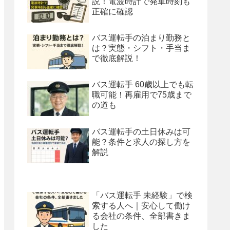
説！電波時計で発車時刻も
正確に確認
バス運転手の泊まり勤務と
は？実態・シフト・手当ま
で徹底解説！
バス運転手 60歳以上でも転
職可能！再雇用で75歳まで
の道も
バス運転手の土日休みは可
能？条件と求人の探し方を
解説
「バス運転手 未経験」で検
索する人へ｜安心して働け
る会社の条件、全部書きま
した