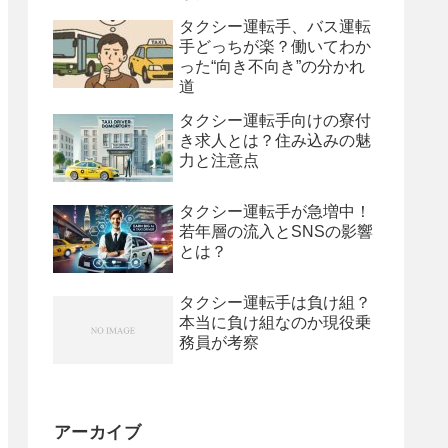
タクシー運転手、バス運転
手どっちが楽？働いてわか
った“向き不向き”の分かれ
道
タクシー運転手向けの寮付
き求人とは？住み込みの魅
力と注意点
タクシー運転手が急増中！
若年層の流入とSNSの影響
とは？
タクシー運転手は負け組？
本当に負け組なのか現役乗
務員が考察
アーカイブ