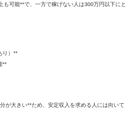
上も可能**で、一方で稼げない人は300万円以下にと
り）**
**
部分が大きい**ため、安定収入を求める人には向いて