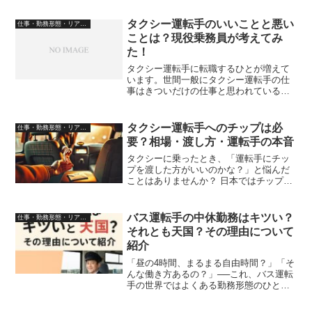
タクシー運転手はメンタルが強くないと
いけない？タクシー運転手はメンタルが
タクシー運転手のいいことと悪い
仕事・勤務形態・リアルな日常
強くないといけないかどう...
ことは？現役乗務員が考えてみ
た！
タクシー運転手に転職するひとが増えて
います。世間一般にタクシー運転手の仕
事はきついだけの仕事と思われているよ
うで、何かいいことがあるのかどうかあ
まり知られていません。今回は筆者が実
際にタクシー運転手として仕事をするう
タクシー運転手へのチップは必
仕事・勤務形態・リアルな日常
えでいいことと悪いことを...
要？相場・渡し方・運転手の本音
タクシーに乗ったとき、「運転手にチッ
プを渡した方がいいのかな？」と悩んだ
ことはありませんか？ 日本ではチップの
習慣はありませんが、海外では当たり前
の文化となっており、渡し方や金額に迷
うこともあります。 この記事では、タク
バス運転手の中休勤務はキツい？
仕事・勤務形態・リアルな日常
シー運転手へのチップ...
それとも天国？その理由について
紹介
「昼の4時間、まるまる自由時間？」「そ
んな働き方あるの？」──これ、バス運転
手の世界ではよくある勤務形態のひと
つ、“中休勤務”の話です。勤務の途中に長
めの休憩が挟まる中休勤務。一般的なオ