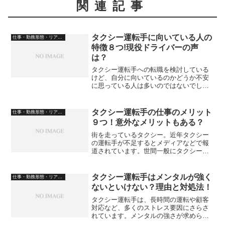
関連記事
タクシー運転手に向いている人の
仕事・勤務形態・リアルな日常
特徴８つ!現役ドライバーの声
は？
タクシー運転手への転職を検討している
けど、自分に向いているのかどうか不安
に思っている人は多いのではないでしょ
うか。そこで、本記事では現役のタクシ
ードライバーである筆者が、タクシー運
転手に向いている人の特徴をお伝えした
タクシー運転手の仕事のメリット
仕事・勤務形態・リアルな日常
いと思います。運転が好き...
９つ！意外なメリットもある？
街を走っているタクシー。近年タクシー
の運転手が不足するとメディアなどで報
道されています。世間一般にタクシーの
運転手の仕事はきつくてメリットがない
と言われているようですが、実際のとこ
ろどうなんでしょうか？今回は実際に筆
タクシー運転手はメンタルが強く
仕事・勤務形態・リアルな日常
者がタクシー運転手として...
ないといけない？理由と対処法！
タクシー運転手は、長時間の運転や顧客
対応など、多くのストレス要因にさらさ
れています。メンタルの強さが求められ
る仕事なのかどうかまとめてみました。